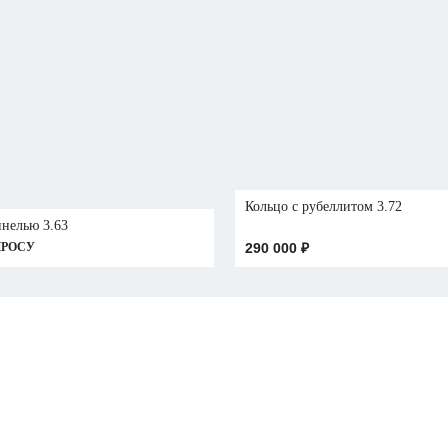
Кольцо с рубеллитом 3.72
инелью 3.63
ПРОСУ
290 000
₽
АЯ
АЯ
ИЯ