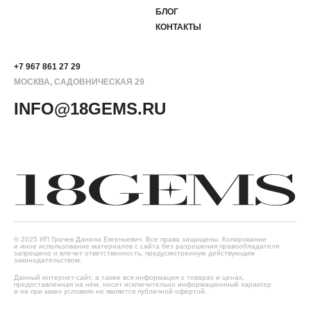
БЛОГ
КОНТАКТЫ
+7 967 861 27 29
МОСКВА, САДОВНИЧЕСКАЯ 29
INFO@18GEMS.RU
© 2025 ИП Грачев Данила Евгеньевич. Все права защищены. Копирование
и иное использование материалов с сайта без разрешения правообладателя
запрещено и влечет ответственность, предусмотренную действующим
законодательством.
Данный интернет-сайт, а также вся информация о товарах и ценах,
предоставленная на нём, носит исключительно информационный характер
и ни при каких условиях не является публичной офертой.