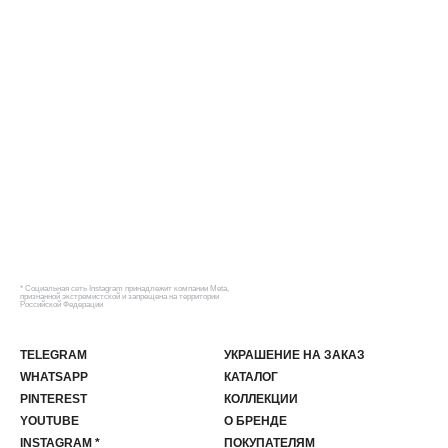
* Социальная сеть Instagram принадлежит компании Meta,
признанной экстремистской и запрещена на территории
Российской Федерации
TELEGRAM
УКРАШЕНИЕ НА ЗАКАЗ
WHATSAPP
КАТАЛОГ
PINTEREST
КОЛЛЕКЦИИ
YOUTUBE
О БРЕНДЕ
INSTAGRAM *
ПОКУПАТЕЛЯМ