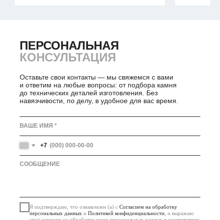
ПЕРСОНАЛЬНАЯ
ПЕРСОНАЛЬНАЯ
КОНСУЛЬТАЦИЯ
Оставьте свои контакты — мы свяжемся с вами
и ответим на любые вопросы: от подбора камня
до технических деталей изготовления. Без
навязчивости, по делу, в удобное для вас время.
+7
Я подтверждаю, что ознакомлен (а) с
Согласием на обработку
персональных данных
и
Политикой конфиденциальности
, и выражаю
своё согласие на обработку моих персональных данных в соответствии