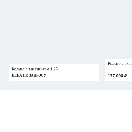
Кольцо с акв
Кольцо с таназнитом 1.25
ЦЕНА ПО ЗАПРОСУ
177 000
₽
ПЕРСОНАЛЬН
ПЕРСОНАЛЬН
КОНСУЛЬТАЦ