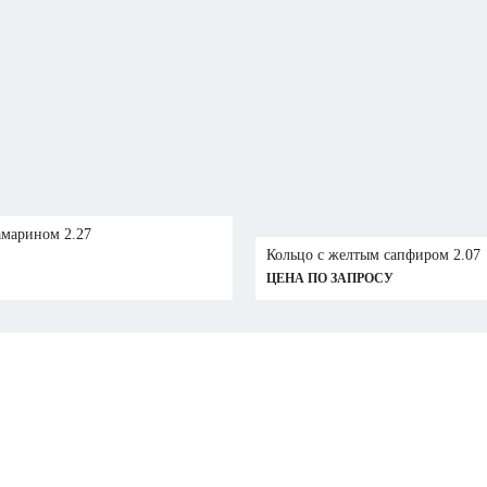
амарином 2.27
Кольцо с желтым сапфиром 2.07
ЦЕНА ПО ЗАПРОСУ
АЯ
АЯ
ИЯ