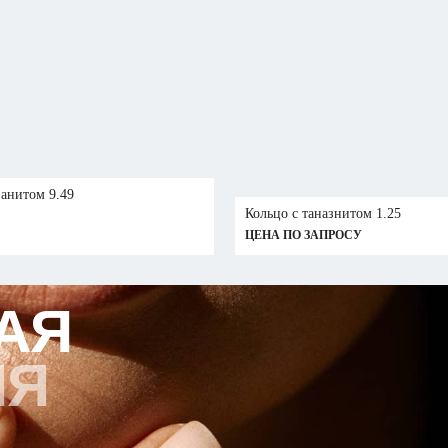
занитом 9.49
Кольцо с таназнитом 1.25
ЦЕНА ПО ЗАПРОСУ
АЯ
АЯ
ИЯ