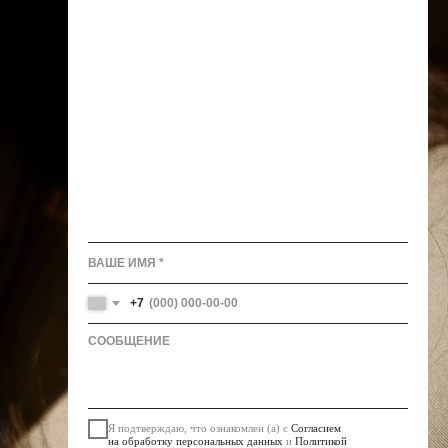
+7
Я подтверждаю, что ознакомлен (а) с
Согласием
на обработку персональных данных
и
Политикой